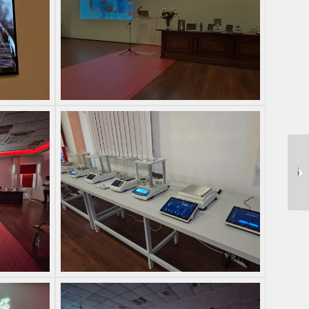
حضور نمایندگان اتاق
صنایع و بازرگانی
ماگدبورگ در رادواگ...