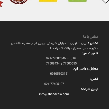
تماس با ما
نشانی :
ایران – تهران – خیابان شریعتی ،پایین تر از سه راه طالقانی
، کوچه حمید صدیق ، پلاک 9 ، واحد 4
تلفن تماس
:
9الی – 77682346-021
77500655 و 77508434
موبایل و واتس اپ:
09305303151
فکس
:
021-77605107
ایمیل شرکت:
info@shahdkala.com