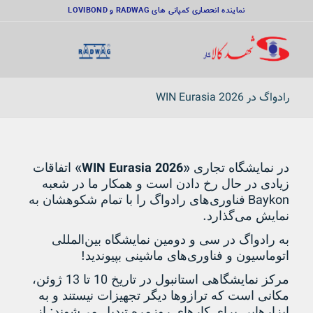
نماینده انحصاری کمپانی های RADWAG و LOVIBOND
رادواگ در WIN Eurasia 2026
»
WIN Eurasia 2026
«
در نمایشگاه تجاری
اتفاقات
زیادی در حال رخ دادن است و همکار ما در شعبه
Baykon
فناوری‌های
رادواگ
را با تمام شکوهشان به
.
نمایش می‌گذارد
به
رادواگ
در سی و دومین نمایشگاه بین‌المللی
!
اتوماسیون و فناوری‌های ماشینی بپیوندید
13
10
مرکز نمایشگاهی استانبول در تاریخ
تا
ژوئن،
مکانی است که ترازوها دیگر تجهیزات نیستند و به
:
ابزارهایی برای کارهای روزمره تبدیل می‌شوند
از