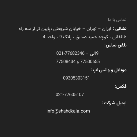
تماس با ما
نشانی :
ایران – تهران – خیابان شریعتی ،پایین تر از سه راه
طالقانی ، کوچه حمید صدیق ، پلاک 9 ، واحد 4
تلفن تماس
:
9الی – 77682346-021
77500655 و 77508434
موبایل و واتس اپ:
09305303151
فکس
:
021-77605107
ایمیل شرکت:
info@shahdkala.com