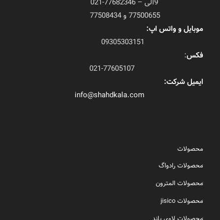
9الی – 77682346-021
77500655 و 77508434
موبایل و واتس اپ:
09305303151
فکس
:
021-77605107
ایمیل شرکت:
info@shahdkala.com
محصولات
محصولات رادواگ
محصولات المترون
محصولات jisico
محصولات لاوی باند