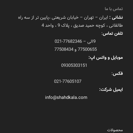
تماس با ما
نشانی :
ایران – تهران – خیابان شریعتی ،پایین تر از سه راه
طالقانی ، کوچه حمید صدیق ، پلاک 9 ، واحد 4
تلفن تماس
:
9الی – 77682346-021
77500655 و 77508434
موبایل و واتس اپ:
09305303151
فکس
:
021-77605107
ایمیل شرکت:
info@shahdkala.com
محصولات