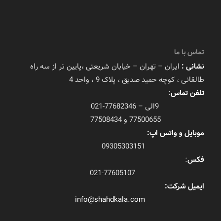
تماس با ما
نشانی :
ایران – تهران – خیابان شریعتی ،پایین تر از سه راه
طالقانی ، کوچه حمید صدیق ، پلاک 9 ، واحد 4
تلفن تماس
:
9الی – 77682346-021
77500655 و 77508434
موبایل و واتس اپ:
09305303151
فکس
:
021-77605107
ایمیل شرکت:
info@shahdkala.com