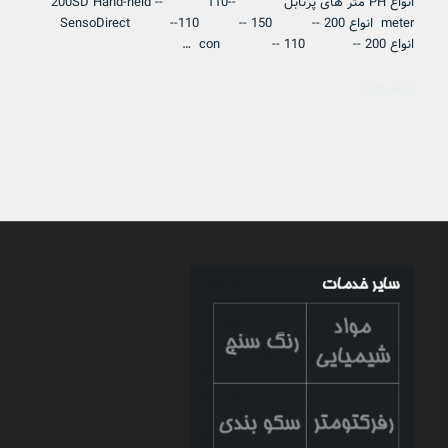
انواع PH متر های پرتابل --110 -- 200SD Hand-held
meter انواع SensoDirect --110 -- 150 -- 200
انواع con -- 110 -- 200 …
2020-08-29