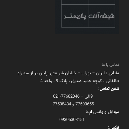
تماس با ما
نشانی :
ایران – تهران – خیابان شریعتی ،پایین تر از سه راه
طالقانی ، کوچه حمید صدیق ، پلاک 9 ، واحد 4
تلفن تماس
:
9الی – 77682346-021
77500655 و 77508434
موبایل و واتس اپ:
09305303151
فکس
: