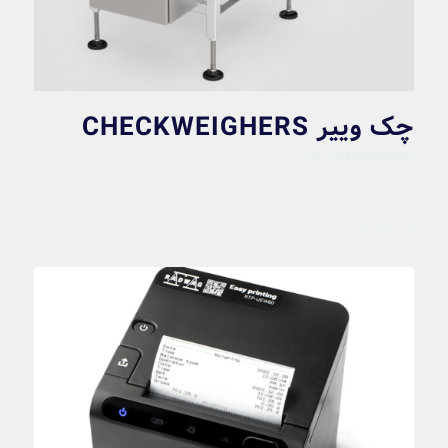
چک وییر CHECKWEIGHERS
CHECKWEIGHERS
,
ردواگ
2025-07-15