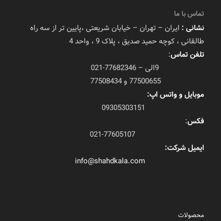
تماس با ما
نشانی :
ایران – تهران – خیابان شریعتی ،پایین تر از سه راه
طالقانی ، کوچه حمید صدیق ، پلاک 9 ، واحد 4
تلفن تماس
:
9الی – 77682346-021
77500655 و 77508434
موبایل و واتس اپ:
09305303151
فکس
:
021-77605107
ایمیل شرکت:
info@shahdkala.com
محصولات