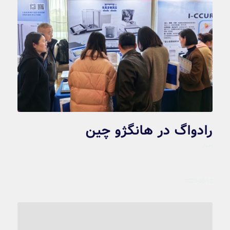
رادواگ در هانگژو چین
اخبار
2025-03-12