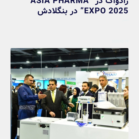
رادواگ در “ASIA PHARMA
EXPO 2025” در بنگلادش
اخبار
2025-02-19