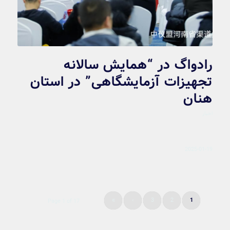
رادواگ در “همایش سالانه
تجهیزات آزمایشگاهی” در استان
هنان
اخبار
2025-01-19
»
›
3
2
1
Page 1 of 17