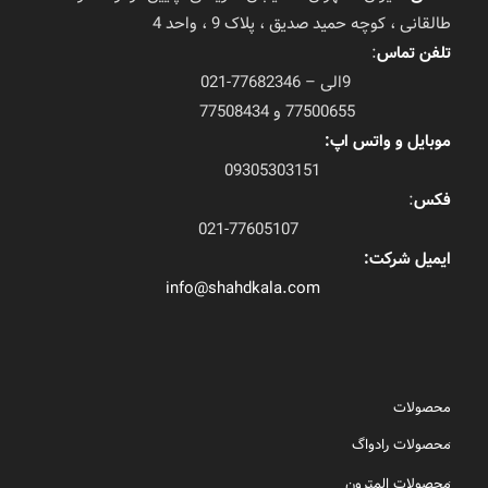
طالقانی ، کوچه حمید صدیق ، پلاک 9 ، واحد 4
تلفن تماس
:
9الی – 77682346-021
77500655 و 77508434
موبایل و واتس اپ:
09305303151
فکس
:
021-77605107
ایمیل شرکت:
info@shahdkala.com
محصولات
محصولات رادواگ
محصولات المترون