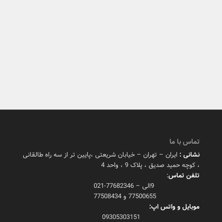
تماس با ما
نشانی :
ایران – تهران – خیابان شریعتی ،پایین تر از سه راه طالقانی
، کوچه حمید صدیق ، پلاک 9 ، واحد 4
تلفن تماس
:
9الی – 77682346-021
77500655 و 77508434
موبایل و واتس اپ:
09305303151