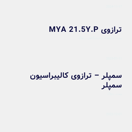
2024-11-17
ترازوی MYA 21.5Y.P
پیپت
,
ترازوهای آزمایشگاهی
,
ردواگ
2023-01-11
سمپلر – ترازوی کالیبراسیون
سمپلر
پیپت
,
ردواگ
2022-12-01